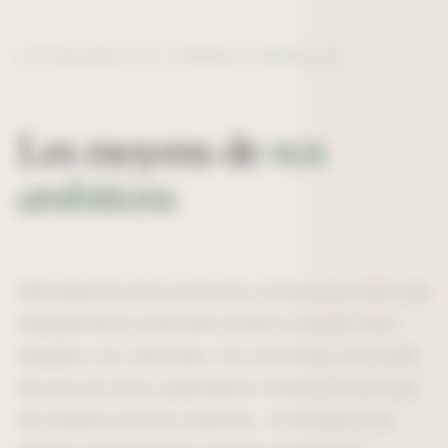
CAPACITÉ OPÉRATIONNELLE
Les moyens de
nos
ambitions
EPA dispose d’une structure conçue pour tenir ses
engagements à l’échelle et dans la durée. Nos
équipes, nos véhicules, nos machines, nos outils
de suivi et notre organisation interne ne sont pas
de simples moyens matériels : ils forment une