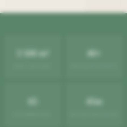
3 500 m²
40+
BASE LOGISTIQUE
VÉHICULES EN FLOTTE
65
45m
COLLABORATEURS
HAUTEUR NACELLE MAX