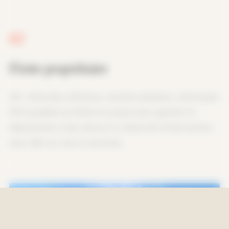
02
Flotte propriétaire
40+ véhicules utilitaires, camions plateaux, remorques.
EPA possède sa flotte en propre pour garantir le
déploiement multi-sites et la réactivité d'intervention
sous 48h sur tout le territoire.
NOUS CONTACTER