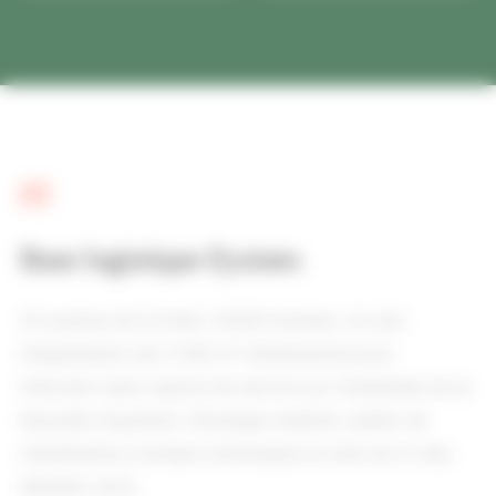
01
Base logistique Eysines
23 avenue de la Forêt, 33320 Eysines. Un site
d'exploitation de 3 500 m² dimensionné pour
intervenir sans rupture de service sur l'ensemble de la
Nouvelle-Aquitaine. Stockage matériel, atelier de
maintenance, bureaux techniques et zone de tri des
déchets verts.