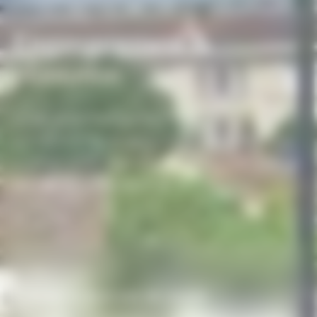
Engazonnement &
plantation
Du semis hydraulique au placage de gazon, de la
plantation d'arbres de haute tige aux massifs de
vivaces : nous végétalisons vos espaces avec un
taux de reprise garanti à 93 %.
01
SEMIS & PLACAGE DE GAZON