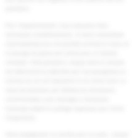
plantation.
Pour l'engazonnement, nous proposons deux
techniques complémentaires : le semis hydraulique
(hydroseeding) pour les grandes surfaces et talus, et
le placage de gazon pré-cultivé pour un résultat
immédiat. Côté plantation, chaque arbre et arbuste
est sélectionné en pépinière par nos paysagistes en
fonction du sol, de l'exposition et du climat local. La
fosse de plantation est réalisée aux dimensions
recommandées, avec drainage si nécessaire,
tuteurage adapté et paillage organique pour limiter
l'évaporation.
Notre engagement ne s'arrête pas à la pose : chaque