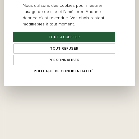
Nous utilisons des cookies pour mesurer
03
l'usage de ce site et l'améliorer. Aucune
donnée n'est revendue. Vos choix restent
PERSPECTIVES 3D & PHOTOMONTAGES
modifiables à tout moment.
Visualisez votre futur aménagement avant le premier
coup de pelle : perspectives 3D réalistes et
TOUT ACCEPTER
photomontages intégrés à vos prises de vue existantes.
TOUT REFUSER
PERSONNALISER
POLITIQUE DE CONFIDENTIALITÉ