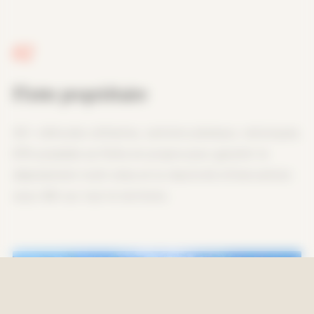
02
Flotte propriétaire
40+ véhicules utilitaires, camions plateaux, remorques.
EPA possède sa flotte en propre pour garantir le
déploiement multi-sites et la réactivité d'intervention
sous 48h sur tout le territoire.
NOUS CONTACTER