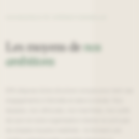
CAPACITÉ OPÉRATIONNELLE
Les moyens de
nos
ambitions
EPA dispose d’une structure conçue pour tenir ses
engagements à l’échelle et dans la durée. Nos
équipes, nos véhicules, nos machines, nos outils
de suivi et notre organisation interne ne sont pas
de simples moyens matériels : ils forment une