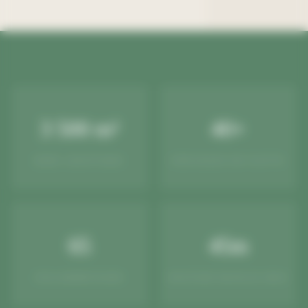
3 500 m²
40+
BASE LOGISTIQUE
VÉHICULES EN FLOTTE
65
45m
COLLABORATEURS
HAUTEUR NACELLE MAX