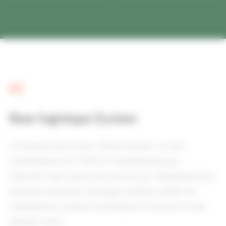
01
Base logistique Eysines
23 avenue de la Forêt, 33320 Eysines. Un site
d'exploitation de 3 500 m² dimensionné pour
intervenir sans rupture de service sur l'ensemble de la
Nouvelle-Aquitaine. Stockage matériel, atelier de
maintenance, bureaux techniques et zone de tri des
déchets verts.