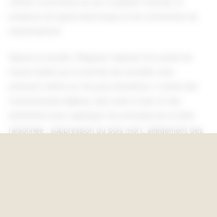
vérifier la portance du sol, le gabarit d'accès, la
présence de lignes électriques et les contraintes de
stationnement.
Depuis la nacelle, l'élagueur dispose d'un poste de
travail stable qui lui permet de travailler avec
précision même sur les gros diamètres. Il utilise des
tronçonneuses légères, des scies à main et des
échenilloirs pour appliquer les principes de la taille
raisonnée : suppression du bois mort, allègement des
charpentières, éclaircie de la couronne et réduction
NOUS CONTACTER
douce du volume quand nécessaire. Le panier de la
nacelle offre une vision globale du houppier, ce qui
facilite l'équilibrage de la couronne.
Au sol, un équipier sécurise le périmètre, guide la