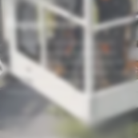
Élagage
nacelle
Pour les grands sujets accessibles par voie
carrossable, la nacelle est la solution la plus
efficace. Nos nacelles articulées atteignent 45
mètres de hauteur de travail pour élaguer cèdres,
platanes et arbres d'alignement dans les
meilleures conditions de sécurité.
01