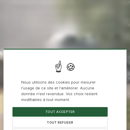
NACELLES JUSQU'À 45 M
Notre parc comprend des nacelles articulées de 20 à 45
mètres de hauteur de travail, permettant d'atteindre la
cime des plus grands sujets : platanes, cèdres, séquoias.
02
PRODUCTIVITÉ & SÉCURITÉ
La nacelle offre un poste de travail stable et sécurisé,
permettant à l'élagueur de travailler plus efficacement
Nous utilisons des cookies pour mesurer
sur les gros volumes de branches à traiter.
l'usage de ce site et l'améliorer. Aucune
donnée n'est revendue. Vos choix restent
modifiables à tout moment.
03
TOUT ACCEPTER
ACCÈS ÉTUDIÉ
TOUT REFUSER