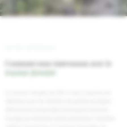
NOTRE APPROCHE
Comment nous intervenons avec le
tracteur forestier
Le tracteur forestier de 350 cv est la machine de
référence pour les chantiers de grande envergure :
défrichement de parcelles de plusieurs hectares,
broyage de rémanents après exploitation forestière,
création de pare-feu et ouverture de pistes. Sa