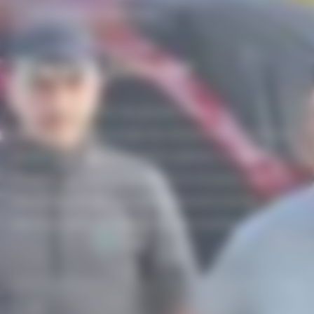
ÉLAGAGE & ABATTAGE
Tracteur
forestier
Pour les chantiers de grande ampleur —
défrichement, broyage de rémanents, ouverture
de terrain — nos élagueurs opèrent un tracteur
forestier de 350 cv équipé d'un broyeur qui offre
une productivité inégalée et transforme les
déchets verts en ressource valorisable.
01