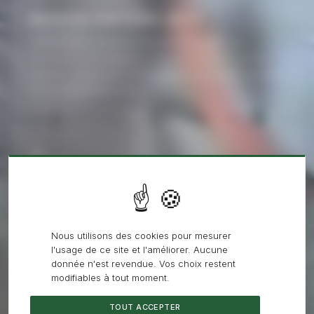
BROYEUR FORESTIER 350 CV
Notre broyeur forestier attaque les souches, les
rémanents et la végétation arbustive jusqu'à 40 cm de
diamètre. Idéal pour le défrichement de grandes parcelles
en un minimum de temps.
02
DÉFRICHEMENT DE PARCELLES
Ouverture de terrains boisés, nettoyage de sous-bois,
création de pistes forestières ou de pare-feu : le tracteur
forestier prépare le terrain pour vos projets
Nous utilisons des cookies pour mesurer
d'aménagement.
l'usage de ce site et l'améliorer. Aucune
donnée n'est revendue. Vos choix restent
modifiables à tout moment.
TOUT ACCEPTER
03