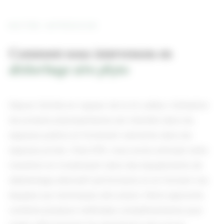
NOTRE APPROCHE
Comment nous intervenons en
désherbage zéro phyto
Depuis l'entrée en vigueur de la loi Labbe, l'utilisation
de produits phytosanitaires est interdite dans les
espaces publics et fortement restreinte dans les
espaces privés. Chez EPA, nous avons anticipé cette
transition en investissant dans des équipements de
désherbage alternatif performants et en formant nos
équipes aux techniques zéro phyto. Notre approche
combine plusieurs méthodes complémentaires pour