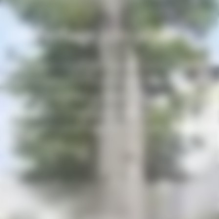
Désherbage
zéro phyto
Depuis la loi Labbe, les espaces publics et de
nombreux espaces privés doivent être entretenus
sans produits phytosanitaires. Nos techniques
alternatives — thermiques, mécaniques et
culturales — garantissent des surfaces propres et
conformes.
01