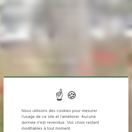
DÉSHERBAGE THERMIQUE
Chaleur appliquée par vapeur ou flamme indirecte : les
cellules végétales éclatent et la plante sèche en
quelques jours, sans aucun produit chimique dans le sol.
02
DÉSHERBAGE MÉCANIQUE
Bineuses mécaniques, brosses rotatives et herses
étrilles : nos équipements délogent les adventices sans
retourner la structure du sol ni perturber la microfaune.
03
Nous utilisons des cookies pour mesurer
l'usage de ce site et l'améliorer. Aucune
PAILLAGE & COUVRE-SOL
donnée n'est revendue. Vos choix restent
modifiables à tout moment.
Installation de paillages minéraux, organiques ou de