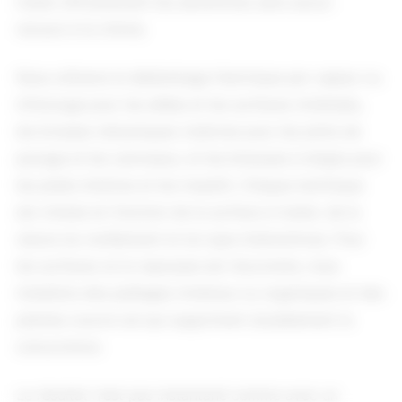
traiter efficacement les adventices sans aucun
recours à la chimie.
Nous utilisons le désherbage thermique par vapeur ou
infrarouge pour les allées et les surfaces minérales,
les brosses mécaniques rotatives pour les joints de
pavage et les caniveaux, et les bineuses à doigts pour
les pieds d'arbres et les massifs. Chaque technique
est choisie en fonction de la surface à traiter, de la
nature du revêtement et du type d'adventices. Pour
les surfaces où la repousse est récurrente, nous
installons des paillages minéraux ou organiques et des
plantes couvre-sol qui suppriment durablement la
concurrence.
Le résultat n'est pas instantané comme avec un