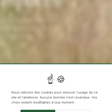
la qualité d'entretien d'un
uilles, le nettoyage des
un cadre toujours
02
NETTOYAGE DES CIRCULATIONS
Nous utilisons des cookies pour mesurer l'usage de ce
Balayage mécanique, nettoyage haute pression des
site et l'améliorer. Aucune donnée n'est revendue. Vos
allées, terrasses et emmarchements pour éliminer
choix restent modifiables à tout moment.
mousses, salissures et dépôts hivernaux.