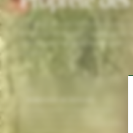
La propreté est le premier indicateur visible de 
site. Nos équipes assurent le ramassage des fe
surfaces dures et l'entretien du mobilier pour 
accueillant.
01
RAMASSAGE DE FEUILLES
Soufflage, aspiration et évacuation des feuilles
mortes sur pelouses, allées et parkings.
Interventions intensifiées en automne pour prévenir
le pourrissement du gazon.