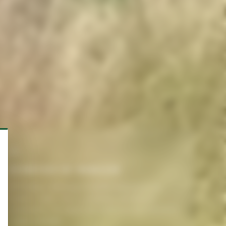
03
ENTRETIEN DU MOBILIER
Vérification, nettoyage et petites réparations du
mobilier urbain : bancs, poubelles, barrières et
signalisation. Un rapport de visite vous est transmis à
chaque passage.