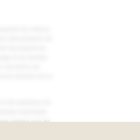
çoivent les visiteurs,
ons cette prestation de
plan de propreté qui
sage et les résultats
t vous donne une
pouvez attendre tout au
 et des aspirateurs de
alayeuses mécaniques
aute pression pour les
nts, murets). En
r les volumes importants