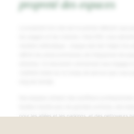
propreté des espaces
La propreté d'un site est le premier élément que per
les usagers et les riverains. Chez EPA, nous abord
manière méthodique : chaque site fait l'objet d'un 
définit les zones prioritaires, les fréquences de pas
attendus. Ce document contractuel nous engage e
visibilité totale sur le niveau de service que vous 
long de l'année.
Nos équipes utilisent des souffleurs professionnels
feuilles tractés pour les grandes surfaces, des b
pour les allées et les parkings, et des nettoyeurs h
surfaces dures encrassées (terrasses, emmarcheme
automne, nous intensifions les passages pour gére