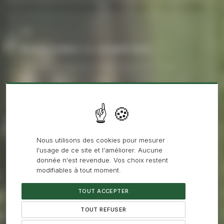
02
HAIES LIBRES & CHAMPÊTRES
Taille douce respectant le port naturel de chaque
espèce, favorisant la floraison et la fructification pour
soutenir la biodiversité locale.
03
Nous utilisons des cookies pour mesurer
l'usage de ce site et l'améliorer. Aucune
RIDEAUX VÉGÉTAUX & BRISE-VUE
donnée n'est revendue. Vos choix restent
Entretien des écrans végétaux haute densité : palissage,
modifiables à tout moment.
contrôle de l'opacité et taille de contention pour
TOUT ACCEPTER
maintenir l'intimité et le rôle de brise-vent.
TOUT REFUSER