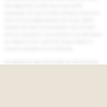
sont légèrement inclinés vers le haut (profil
trapézoïdal) afin que la lumière atteigne la base de la
haie et évite le dégarnissement par le bas, défaut
fréquent des haies mal entretenues. Pour les haies
libres et champêtres, nous pratiquons une taille douce
qui respecte le port naturel de chaque espèce et
favorise la floraison et la fructification.
Les déchets de taille sont broyés sur site au broyeur
de branches professionnel et peuvent être valorisés
NOUS CONTACTER
en paillage ou évacués selon vos préférences. Nous
veillons également à respecter les périodes de
nidification et la réglementation en vigueur, qui
interdit la taille sévère des haies entre le 15 mars et le
31 juillet dans certaines configurations.