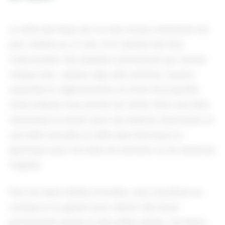
La taille des haies est l'un des travaux d'entretien les
plus visibles sur un site, et le résultat doit être
irréprochable. Nos équipes commencent par évaluer
chaque haie : espèce, âge, état sanitaire, hauteur
souhaitée et réglementation en limite de propriété.
Cette analyse nous permet de choisir entre une taille
mécanique au lamier (pour les linéaires importants) et
une taille manuelle au taille-haie thermique ou
électrique (pour les haies de précision ou les essences
fragiles).
Pour les haies taillées formelles, nous travaillons au
cordeau et au gabarit pour obtenir des faces
parfaitement planes et des arêtes nettes. Les flancs