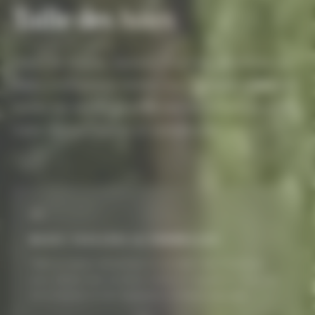
Taille des
haies
Haies de thuyas, lauriers, charmes, photinias ou
haies champêtres mixtes : nos équipes maîtrisent
toutes les essences et toutes les formes pour des
haies denses, saines et esthétiques.
01
HAIES TAILLÉES & FORMELLES
Taille au lamier mécanique ou au taille-haie thermique
pour obtenir des surfaces nettes et régulières. Contrôle
de la hauteur et de l'épaisseur à chaque passage.