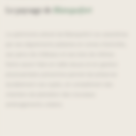
Le paysage de
Blanquefort
Le patrimoine arboré de Blanquefort se caractérise
par ses alignements platanes en zones d'activités,
ses parcs de châteaux et ses bois de chênes.
Notre savoir-faire en taille douce et en gestion
phytosanitaire préventive permet de préserver
durablement ces sujets, en complément des
chantiers de plantation des nouveaux
aménagements urbains.