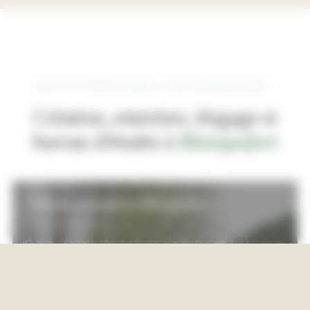
NOS EXPERTISES À BLANQUEFORT
Création, entretien, élagage et
bureau d'études à
Blanquefort
Création paysagère
à
Blanquefort
Aménagement sur-mesure
ARROSAGE INTÉGRÉ
NOUS CONTACTER
ENGAZONNEMENT & PLANTATION
MOBILIER & CLÔTURE