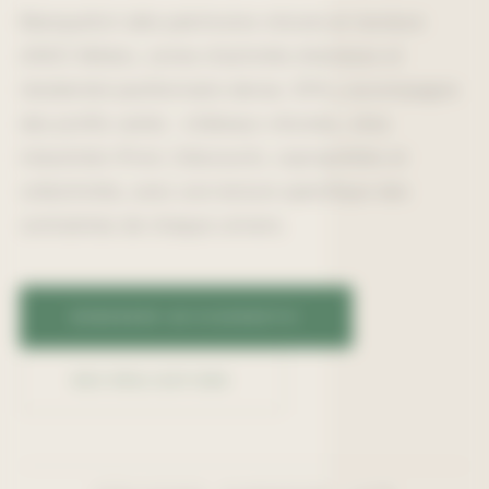
Blanquefort allie patrimoine viticole en bordure
d'AOC Médoc, zones d'activités étendues et
résidentiel pavillonnaire dense. EPA y accompagne
des profils variés : châteaux viticoles, sites
industriels (Ford, Cdiscount), copropriétés et
collectivités, avec une lecture spécifique des
contraintes de chaque univers.
DEMANDER UN DIAGNOSTIC
NOS RÉALISATIONS