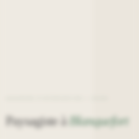
ZONE D'INTERVENTION —
33290
Paysagiste à
Blanquefort