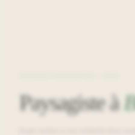
ZONE D'INTERVENTION —
33520
Paysagiste à
B
Bruges combine un tissu résidentiel dense, plusi