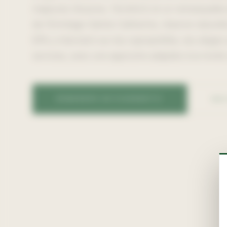
majeures (Ausone, Terrefort) et un remarquable
de l'Ermitage-Sainte-Catherine, réserve naturel
EPA y intervient sur les copropriétés, les sièges
services, avec une approche adaptée à la mixit
DEMANDER UN DIAGNOSTIC
NOS