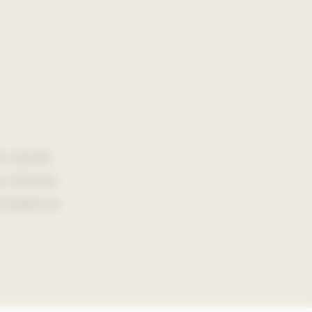
e classée
au d'études
vilégie les