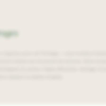
ruges
 s'organise autour de l'Ermitage — zone humide et boisé
ements d'arbres qui structurent les avenues. Notre bure
ologiques du secteur (nappe affleurante, drainage) et pri
eux typiques du plateau brugeais.