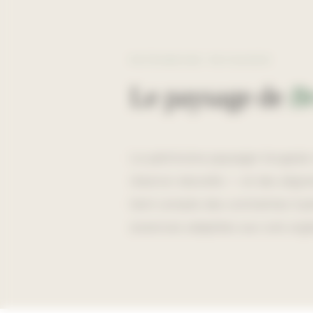
PATRIMOINE PAYSAGER
Le paysage de
B
Le patrimoine paysager brugeais
réserve naturelle — et des align
tient compte des contraintes hydr
essences adaptées aux sols argil