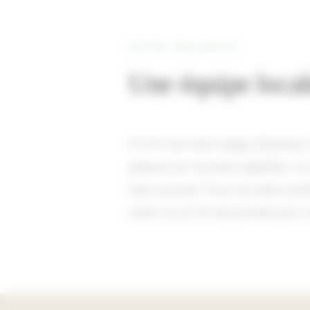
NOTRE PROXIMITÉ
Une équipe loca
À 5 km de notre siège d'Eysines,
passent en tournée régulière, ce 
sans surcoût. Pour les sites ter
matin ou en fin de journée pour r