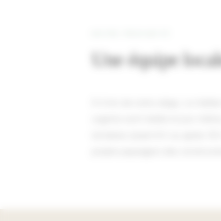
NOTRE PROXIMITÉ
Une équipe loca
À 4 km de notre siège, Le Hailla
urgents sont traités le jour même
tertiaires (avant 8 h ou après 1
projets paysagers des constructi