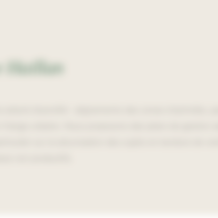
 Haillan
 arboré diversifié : alignements des zones d'activités, p
n frange urbaine. Nous proposons des plans de gestion 
ticulier sur la sécurisation des sujets en bordure de voir
ces non productifs.