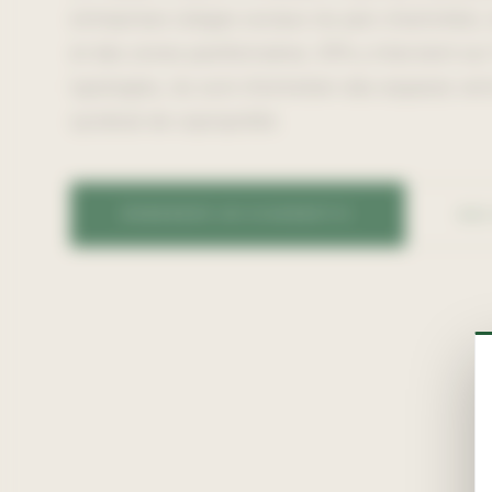
entreprises (sièges sociaux du parc d'activités)
et des zones pavillonnaires. EPA y intervient sur 
typologies, du suivi d'entretien des espaces ver
syndicat de copropriété.
DEMANDER UN DIAGNOSTIC
NOS