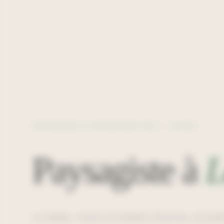
ZONE D'INTERVENTION —
33185
Paysagiste à
L
Le Haillan, voisine immédiate d'Eysines, accueill