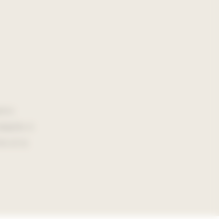
arcs
adaptés à
ie et la