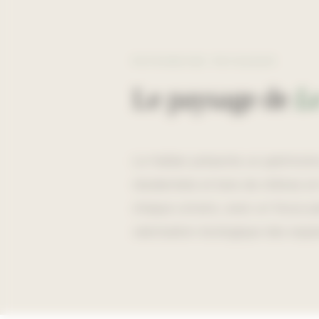
PATRIMOINE PAYSAGER
Le paysage de
Le
Le Haillan présente un patrimoine
résidentiels et bois de chênes e
chaque univers, avec un focus par
valorisation écologique des espa