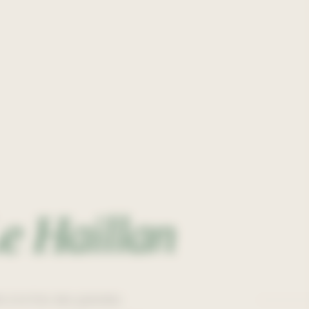
e Haillan
e à la fois des grandes