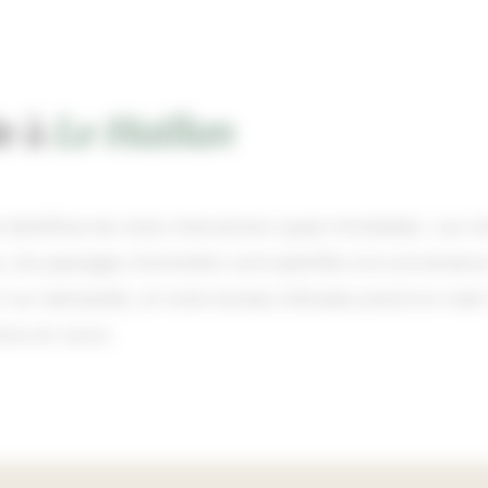
le à
Le Haillan
n bénéficie de notre intervention quasi immédiate. Les c
, les passages d'entretien sont planifiés à la convenanc
8 h sur demande), et notre bureau d'études prend en mai
ons en cours.