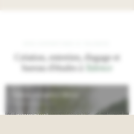
NOS EXPERTISES À TALENCE
Création, entretien, élagage et
bureau d'études à
Talence
Création paysagère
à
Talence
Aménagement sur-mesure
ARROSAGE INTÉGRÉ
ENGAZONNEMENT & PLANTATION
NOUS CONTACTER
MOBILIER & CLÔTURE