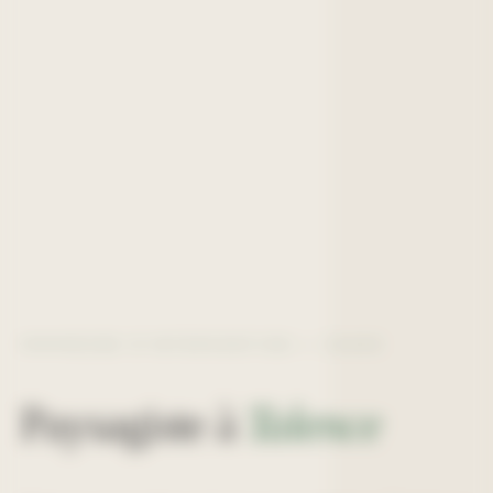
ZONE D'INTERVENTION —
33400
Paysagiste à
Talence