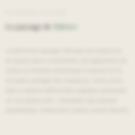
PATRIMOINE PAYSAGER
Le paysage de
Talence
Le patrimoine paysager talençais est marqué par
les grands parcs universitaires, les alignements de
chênes du Domaine de Bordeaux Sciences Po et
les jardins partagés des résidences. Notre savoir-
faire en gestion différenciée s'applique pleinement
sur ces grands sites : valorisation des espaces
périphériques, biodiversité urbaine, prairies fleuries.