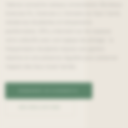
Talence concentre campus universitaires (Bordeaux
Sciences Po, Sciences U, Domaine du Haut-Carré),
résidences étudiantes et lotissements
pavillonnaires. EPA y intervient sur les espaces
verts collectifs avec une logique de pilotage : la
fréquentation étudiante impose une gestion
réactive et une présence régulière pour préserver
l'aspect des lieux toute l'année.
DEMANDER UN DIAGNOSTIC
NOS RÉALISATIONS